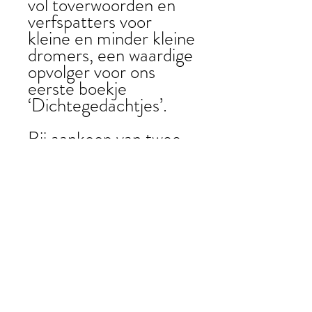
vol toverwoorden en
verfspatters voor
kleine en minder kleine
dromers, een waardige
opvolger voor ons
eerste boekje
‘Dichtegedachtjes’.
Bij
aankoop van twee
boekjes krijg je er een
gratis
postkaart bij van
het gedicht 'Kleine
Dromer' (A6-
formaat)!