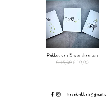
Pakket van 5 wenskaarten
Snel overzicht
Normale prijs
Verkoopprijs
€ 15,00
€ 10,00
liezekribbels@gmail.