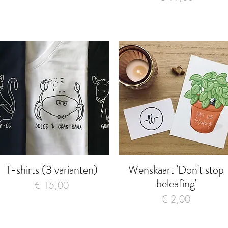
T-shirts (3 varianten)
Wenskaart 'Don't stop
Snel overzicht
Snel overzicht
beleafing'
Prijs
€ 15,00
Prijs
€ 2,00