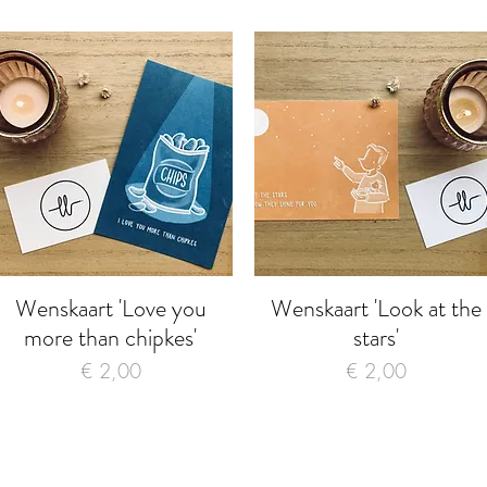
Wenskaart 'Love you
Wenskaart 'Look at the
Snel overzicht
Snel overzicht
more than chipkes'
stars'
Prijs
Prijs
€ 2,00
€ 2,00