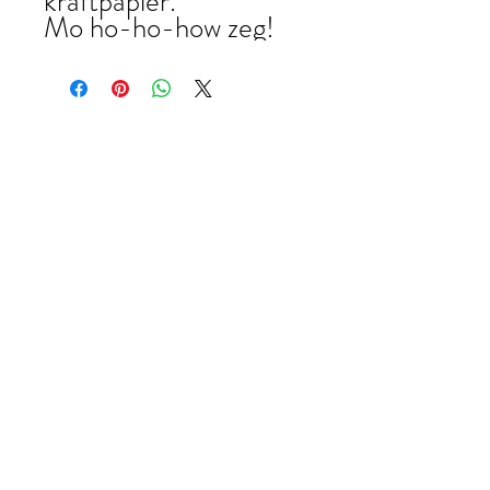
kraftpapier.
Mo ho-ho-how zeg!
liezekribbels@gmail.com